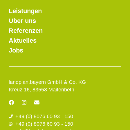
Leistungen
Über uns
Referenzen
Aktuelles
Jobs
landplan.bayern GmbH & Co. KG
Kreuz 16, 83558 Maitenbeth
F
I
E
a
n
n
c
s
v
+49 (0) 8076 60 93 - 150
e
t
e
b
a
l
+49 (0) 8076 60 93 - 150
o
g
o