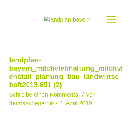
Zum
Inhalt
springen
landplan-
bayern_milchviehhaltung_milchvi
ehstall_planung_bau_landwirtsc
haft2013-691 (2)
Schreibe einen Kommentar
/ Von
thomaskoepernik
/
3. April 2019