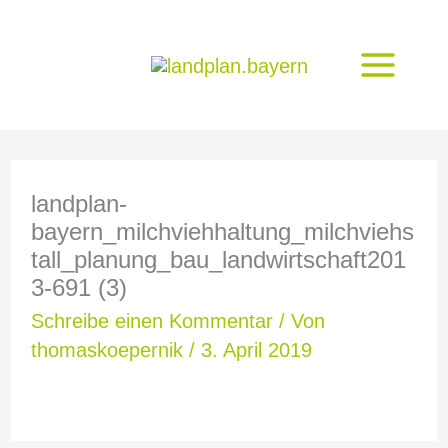
Zum
Inhalt
springen
landplan-
bayern_milchviehhaltung_milchviehs
tall_planung_bau_landwirtschaft201
3-691 (3)
Schreibe einen Kommentar
/ Von
thomaskoepernik
/
3. April 2019