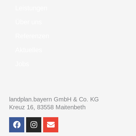
Leistungen
Über uns
Referenzen
Aktuelles
Jobs
landplan.bayern GmbH & Co. KG
Kreuz 16, 83558 Maitenbeth
F
I
E
a
n
n
c
s
v