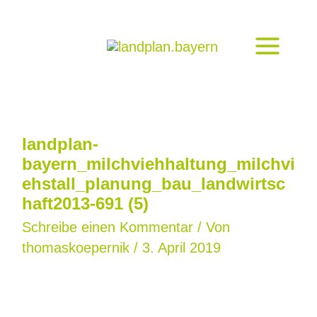
Zum
Inhalt
springen
landplan-
bayern_milchviehhaltung_milchvi
ehstall_planung_bau_landwirtsc
haft2013-691 (5)
Schreibe einen Kommentar
/ Von
thomaskoepernik
/
3. April 2019