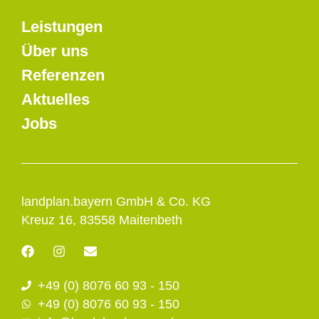
Leistungen
Über uns
Referenzen
Aktuelles
Jobs
landplan.bayern GmbH & Co. KG
Kreuz 16, 83558 Maitenbeth
F
I
E
a
n
n
c
s
v
+49 (0) 8076 60 93 - 150
e
t
e
b
a
l
+49 (0) 8076 60 93 - 150
o
g
o