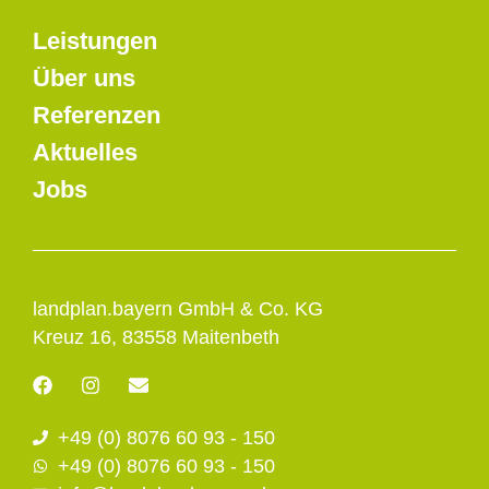
Leistungen
Über uns
Referenzen
Aktuelles
Jobs
landplan.bayern GmbH & Co. KG
Kreuz 16, 83558 Maitenbeth
F
I
E
a
n
n
c
s
v
+49 (0) 8076 60 93 - 150
e
t
e
b
a
l
+49 (0) 8076 60 93 - 150
o
g
o