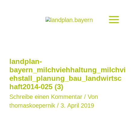
Zum
Inhalt
springen
landplan-
bayern_milchviehhaltung_milchvi
ehstall_planung_bau_landwirtsc
haft2014-025 (3)
Schreibe einen Kommentar
/ Von
thomaskoepernik
/
3. April 2019