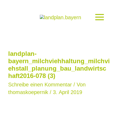
Zum
Inhalt
springen
landplan-
bayern_milchviehhaltung_milchvi
ehstall_planung_bau_landwirtsc
haft2016-078 (3)
Schreibe einen Kommentar
/ Von
thomaskoepernik
/
3. April 2019