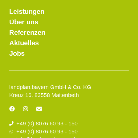
Leistungen
Über uns
Referenzen
Aktuelles
Jobs
landplan.bayern GmbH & Co. KG
Kreuz 16, 83558 Maitenbeth
F
I
E
a
n
n
c
s
v
+49 (0) 8076 60 93 - 150
e
t
e
b
a
l
+49 (0) 8076 60 93 - 150
o
g
o