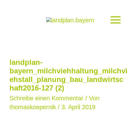
Zum
Inhalt
springen
landplan-
bayern_milchviehhaltung_milchvi
ehstall_planung_bau_landwirtsc
haft2016-127 (2)
Schreibe einen Kommentar
/ Von
thomaskoepernik
/
3. April 2019