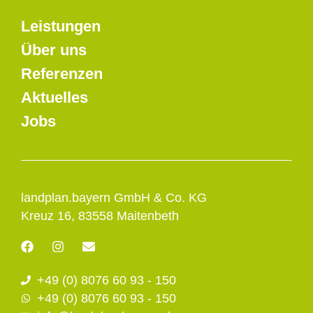
Leistungen
Über uns
Referenzen
Aktuelles
Jobs
landplan.bayern GmbH & Co. KG
Kreuz 16, 83558 Maitenbeth
F
I
E
a
n
n
c
s
v
+49 (0) 8076 60 93 - 150
e
t
e
b
a
l
+49 (0) 8076 60 93 - 150
o
g
o