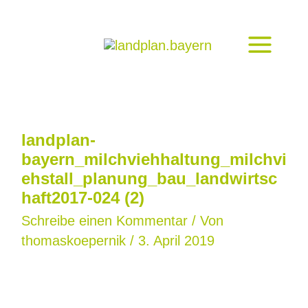
Zum
Inhalt
springen
landplan-
bayern_milchviehhaltung_milchvi
ehstall_planung_bau_landwirtsc
haft2017-024 (2)
Schreibe einen Kommentar
/ Von
thomaskoepernik
/
3. April 2019