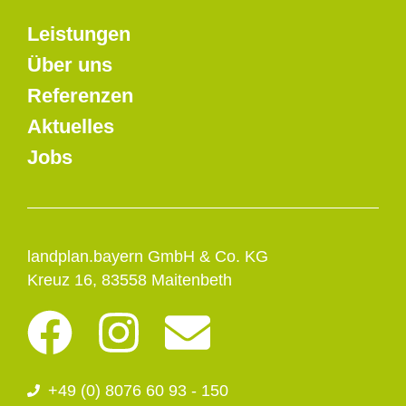
Leistungen
Über uns
Referenzen
Aktuelles
Jobs
landplan.bayern GmbH & Co. KG
Kreuz 16, 83558 Maitenbeth
F
I
E
a
n
n
+49 (0) 8076 60 93 - 150