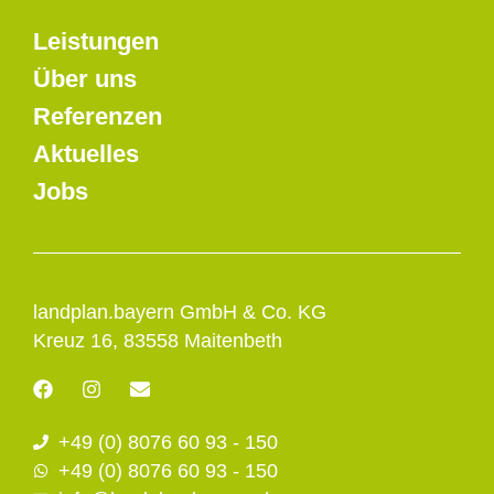
Leistungen
Über uns
Referenzen
Aktuelles
Jobs
landplan.bayern GmbH & Co. KG
Kreuz 16, 83558 Maitenbeth
F
I
E
a
n
n
c
s
v
+49 (0) 8076 60 93 - 150
e
t
e
b
a
l
+49 (0) 8076 60 93 - 150
o
g
o