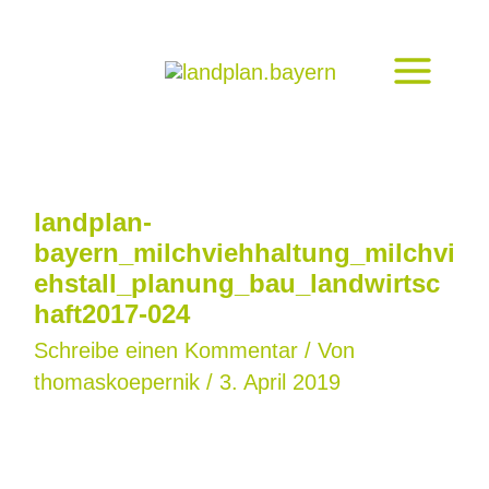
Zum
Inhalt
springen
landplan-
bayern_milchviehhaltung_milchvi
ehstall_planung_bau_landwirtsc
haft2017-024
Schreibe einen Kommentar
/ Von
thomaskoepernik
/
3. April 2019