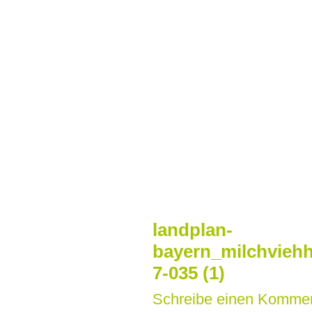
Zum
Inhalt
springen
landplan-
bayern_milchviehh
7-035 (1)
Schreibe einen Komme