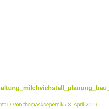
altung_milchviehstall_planung_bau_
ntar
/ Von
thomaskoepernik
/
3. April 2019