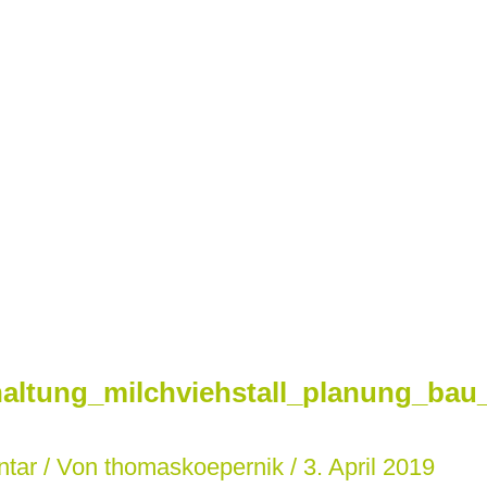
altung_milchviehstall_planung_bau_
ntar
/ Von
thomaskoepernik
/
3. April 2019