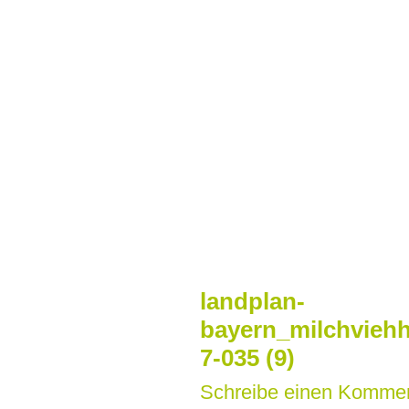
Zum
Inhalt
springen
landplan-
bayern_milchviehh
7-035 (9)
Schreibe einen Komme