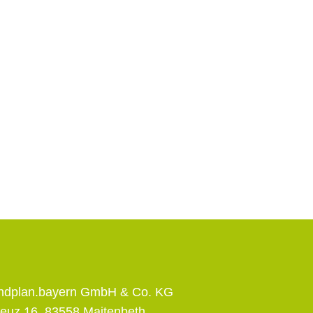
andplan.bayern GmbH & Co. KG
euz 16, 83558 Maitenbeth