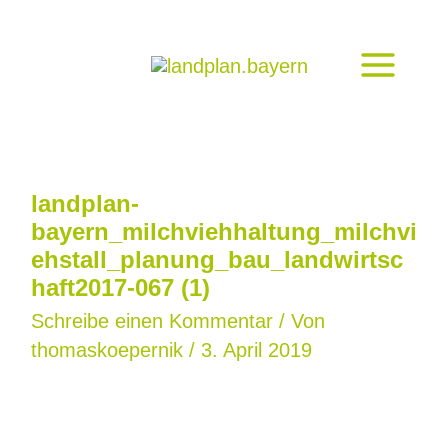
Zum
Inhalt
springen
landplan-
bayern_milchviehhaltung_milchvi
ehstall_planung_bau_landwirtsc
haft2017-067 (1)
Schreibe einen Kommentar
/ Von
thomaskoepernik
/
3. April 2019