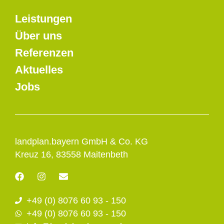
Leistungen
Über uns
Referenzen
Aktuelles
Jobs
landplan.bayern GmbH & Co. KG
Kreuz 16, 83558 Maitenbeth
F
I
E
a
n
n
c
s
v
+49 (0) 8076 60 93 - 150
e
t
e
b
a
l
+49 (0) 8076 60 93 - 150
o
g
o