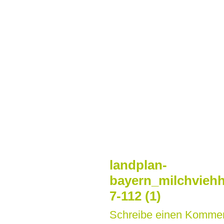
Zum
Inhalt
springen
landplan-
bayern_milchviehh
7-112 (1)
Schreibe einen Komme