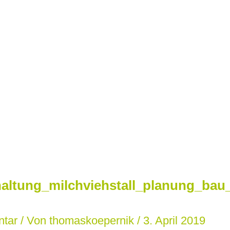
altung_milchviehstall_planung_bau_
ntar
/ Von
thomaskoepernik
/
3. April 2019