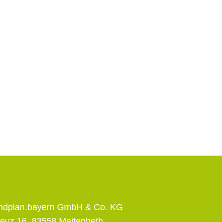
andplan.bayern GmbH & Co. KG
euz 16, 83558 Maitenbeth