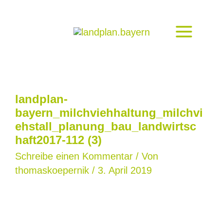
Zum
Inhalt
springen
landplan-
bayern_milchviehhaltung_milchvi
ehstall_planung_bau_landwirtsc
haft2017-112 (3)
Schreibe einen Kommentar
/ Von
thomaskoepernik
/
3. April 2019