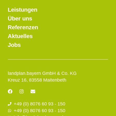
Leistungen
Über uns
Referenzen
Aktuelles
Jobs
landplan.bayern GmbH & Co. KG
Kreuz 16, 83558 Maitenbeth
F
I
E
a
n
n
c
s
v
+49 (0) 8076 60 93 - 150
e
t
e
b
a
l
+49 (0) 8076 60 93 - 150
o
g
o