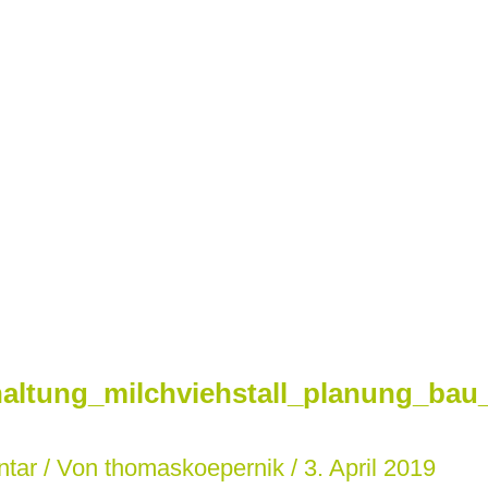
altung_milchviehstall_planung_bau_
ntar
/ Von
thomaskoepernik
/
3. April 2019