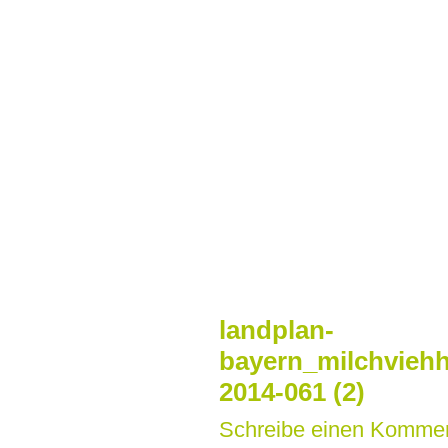
Zum
Inhalt
springen
landplan-
bayern_milchviehh
2014-061 (2)
Schreibe einen Komme