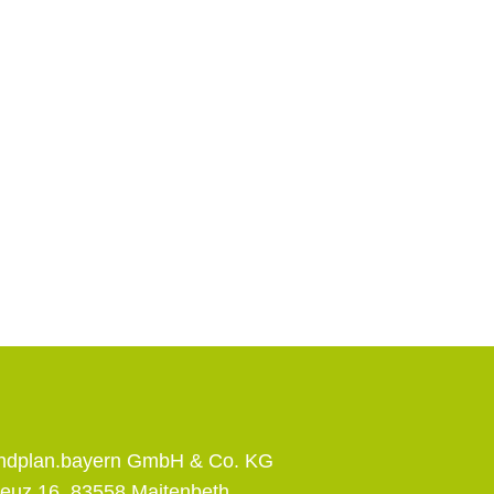
andplan.bayern GmbH & Co. KG
euz 16, 83558 Maitenbeth