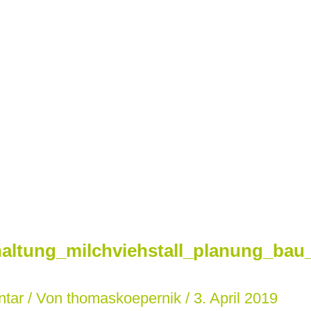
altung_milchviehstall_planung_bau_
ntar
/ Von
thomaskoepernik
/
3. April 2019