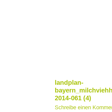
Zum
Inhalt
springen
landplan-
bayern_milchviehh
2014-061 (4)
Schreibe einen Komme