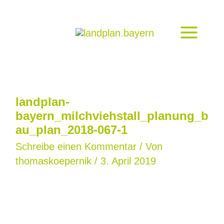
Zum
Inhalt
springen
landplan-
bayern_milchviehstall_planung_b
au_plan_2018-067-1
Schreibe einen Kommentar
/ Von
thomaskoepernik
/
3. April 2019