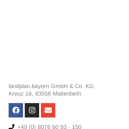
Über uns
Referenzen
Aktuelles
Jobs
landplan.bayern GmbH & Co. KG
Kreuz 16, 83558 Maitenbeth
F
I
E
a
n
n
c
s
v
e
+49 (0) 8076 60 93 - 150
t
e