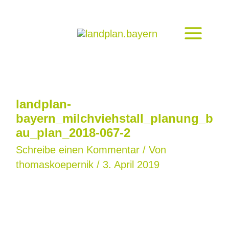
Zum
Inhalt
springen
landplan-
bayern_milchviehstall_planung_b
au_plan_2018-067-2
Schreibe einen Kommentar
/ Von
thomaskoepernik
/
3. April 2019