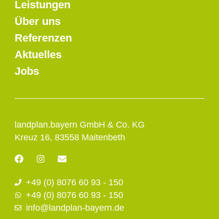
Leistungen
Über uns
Referenzen
Aktuelles
Jobs
landplan.bayern GmbH & Co. KG
Kreuz 16, 83558 Maitenbeth
F
I
E
a
n
n
c
s
v
+49 (0) 8076 60 93 - 150
e
t
e
b
a
l
+49 (0) 8076 60 93 - 150
o
g
o
info@landplan-bayern.de
o
r
p
k
a
e