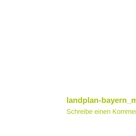
Zum
Inhalt
springen
landplan-bayern_m
Schreibe einen Komme