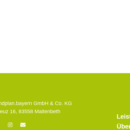
andplan.bayern GmbH & Co. KG
euz 16, 83558 Maitenbeth
Leis
F
I
E
Übe
n
n