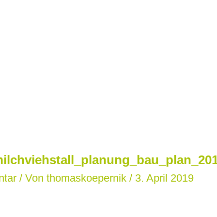
ilchviehstall_planung_bau_plan_201
ntar
/ Von
thomaskoepernik
/
3. April 2019