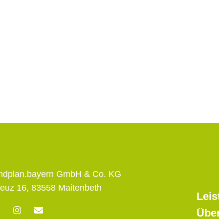
andplan.bayern GmbH & Co. KG
euz 16, 83558 Maitenbeth
Leis
F
I
E
Übe
n
n