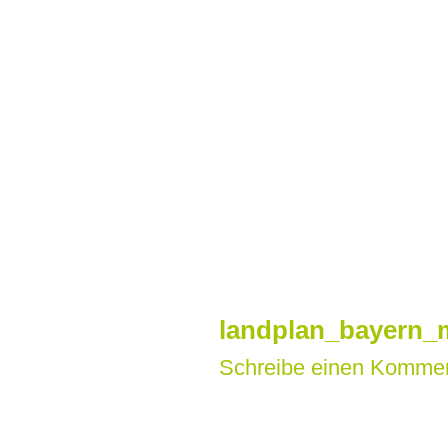
Zum
Inhalt
springen
landplan_bayern_m
Schreibe einen Komme