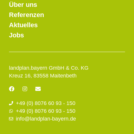
Über uns
Referenzen
Aktuelles
Jobs
landplan.bayern GmbH & Co. KG
Kreuz 16, 83558 Maitenbeth
F
I
E
a
n
n
c
s
v
+49 (0) 8076 60 93 - 150
e
t
e
b
a
l
+49 (0) 8076 60 93 - 150
o
g
o
info@landplan-bayern.de
o
r
p
k
a
e
m