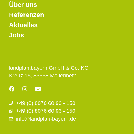
Über uns
Referenzen
Aktuelles
Jobs
landplan.bayern GmbH & Co. KG
Kreuz 16, 83558 Maitenbeth
F
I
E
a
n
n
c
s
v
+49 (0) 8076 60 93 - 150
e
t
e
b
a
l
+49 (0) 8076 60 93 - 150
o
g
o
info@landplan-bayern.de
o
r
p
k
a
e
m