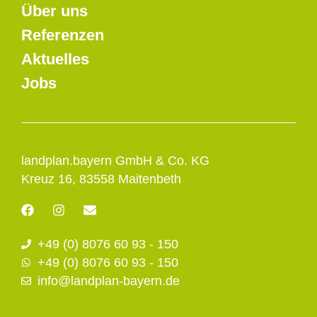
Über uns
Referenzen
Aktuelles
Jobs
landplan.bayern GmbH & Co. KG
Kreuz 16, 83558 Maitenbeth
F
I
E
a
n
n
c
s
v
+49 (0) 8076 60 93 - 150
e
t
e
b
a
l
+49 (0) 8076 60 93 - 150
o
g
o
info@landplan-bayern.de
o
r
p
k
a
e
m