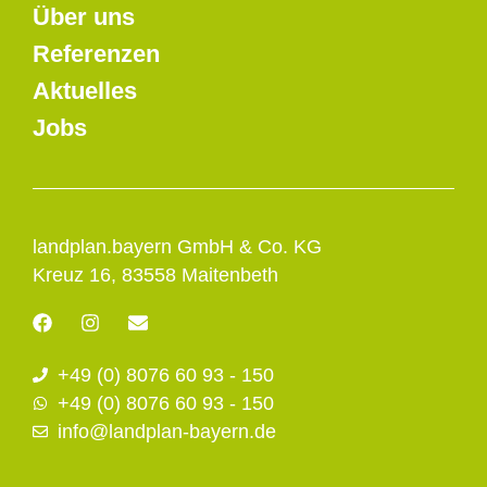
Über uns
Referenzen
Aktuelles
Jobs
landplan.bayern GmbH & Co. KG
Kreuz 16, 83558 Maitenbeth
F
I
E
a
n
n
c
s
v
+49 (0) 8076 60 93 - 150
e
t
e
b
a
l
+49 (0) 8076 60 93 - 150
o
g
o
info@landplan-bayern.de
o
r
p
k
a
e
m