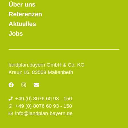
Über uns
Referenzen
Aktuelles
Jobs
landplan.bayern GmbH & Co. KG
Kreuz 16, 83558 Maitenbeth
F
I
E
a
n
n
c
s
v
+49 (0) 8076 60 93 - 150
e
t
e
b
a
l
+49 (0) 8076 60 93 - 150
o
g
o
info@landplan-bayern.de
o
r
p
k
a
e
m