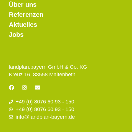
Über uns
Referenzen
Aktuelles
Jobs
landplan.bayern GmbH & Co. KG
Kreuz 16, 83558 Maitenbeth
F
I
E
a
n
n
c
s
v
+49 (0) 8076 60 93 - 150
e
t
e
b
a
l
+49 (0) 8076 60 93 - 150
o
g
o
info@landplan-bayern.de
o
r
p
k
a
e
m