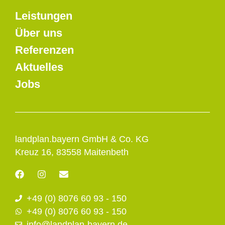
Leistungen
Über uns
Referenzen
Aktuelles
Jobs
landplan.bayern GmbH & Co. KG
Kreuz 16, 83558 Maitenbeth
F
I
E
a
n
n
c
s
v
+49 (0) 8076 60 93 - 150
e
t
e
b
a
l
+49 (0) 8076 60 93 - 150
o
g
o
info@landplan-bayern.de