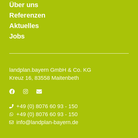
Über uns
Referenzen
Aktuelles
Jobs
landplan.bayern GmbH & Co. KG
Kreuz 16, 83558 Maitenbeth
F
I
E
a
n
n
c
s
v
+49 (0) 8076 60 93 - 150
e
t
e
b
a
l
+49 (0) 8076 60 93 - 150
o
g
o
info@landplan-bayern.de
o
r
p
k
a
e
m