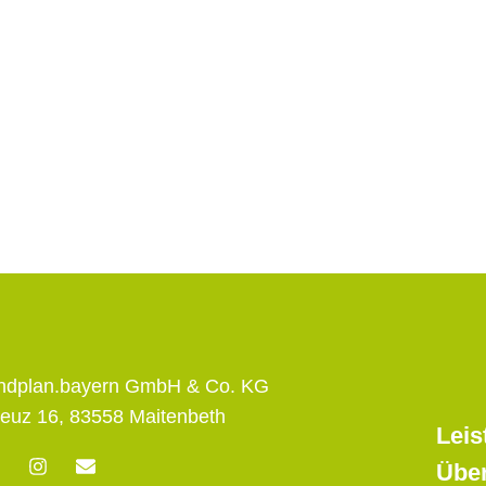
andplan.bayern GmbH & Co. KG
euz 16, 83558 Maitenbeth
Leis
F
I
E
Übe
n
n