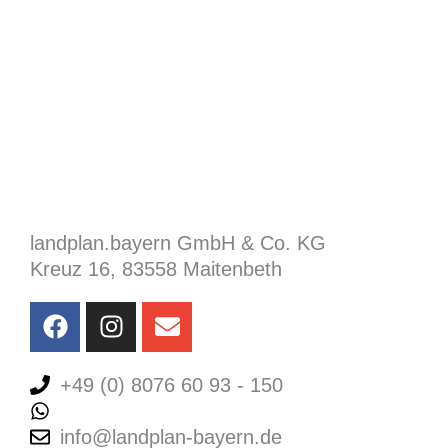
Referenzen
Aktuelles
Jobs
landplan.bayern GmbH & Co. KG
Kreuz 16, 83558 Maitenbeth
F
I
E
a
n
n
c
s
v
e
+49 (0) 8076 60 93 - 150
t
e
b
a
l
+49 (0) 8076 60 93 - 150
o
g
o
info@landplan-bayern.de