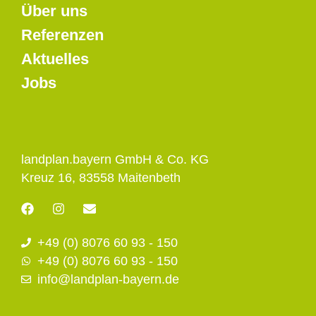
Über uns
Referenzen
Aktuelles
Jobs
landplan.bayern GmbH & Co. KG
Kreuz 16, 83558 Maitenbeth
F
I
E
a
n
n
c
s
v
+49 (0) 8076 60 93 - 150
e
t
e
b
a
l
+49 (0) 8076 60 93 - 150
o
g
o
info@landplan-bayern.de
o
r
p
k
a
e
m