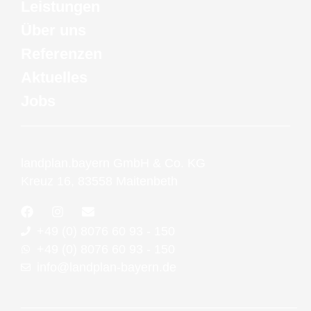
Leistungen
Über uns
Referenzen
Aktuelles
Jobs
landplan.bayern GmbH & Co. KG
Kreuz 16, 83558 Maitenbeth
F
I
E
a
n
n
+49 (0) 8076 60 93 - 150
c
s
v
e
t
e
+49 (0) 8076 60 93 - 150
b
a
l
info@landplan-bayern.de
o
g
o
o
r
p
k
a
e
m