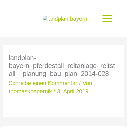
Zum
Inhalt
springen
landplan-
bayern_pferdestall_reitanlage_reitst
all__planung_bau_plan_2014-028
Schreibe einen Kommentar
/ Von
thomaskoepernik
/
3. April 2019