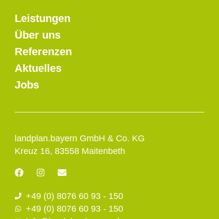
Leistungen
Über uns
Referenzen
Aktuelles
Jobs
landplan.bayern GmbH & Co. KG
Kreuz 16, 83558 Maitenbeth
F
I
E
a
n
n
c
s
v
+49 (0) 8076 60 93 - 150
e
t
e
b
a
l
+49 (0) 8076 60 93 - 150
o
g
o