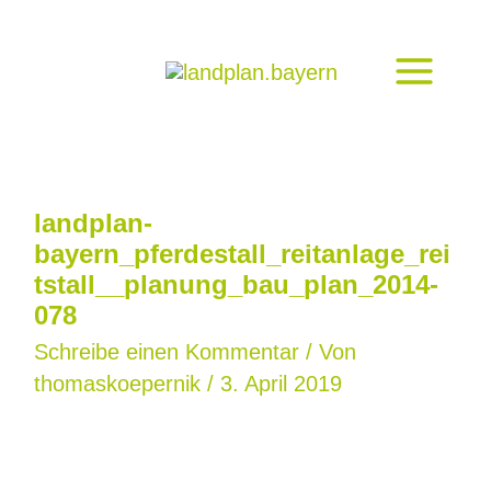
Zum
Inhalt
springen
landplan-
bayern_pferdestall_reitanlage_rei
tstall__planung_bau_plan_2014-
078
Schreibe einen Kommentar
/ Von
thomaskoepernik
/
3. April 2019