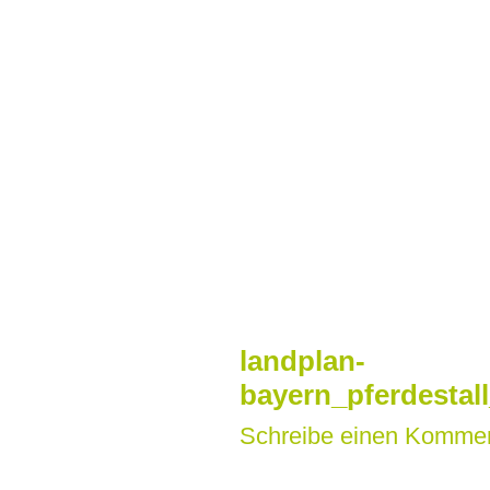
Zum
Inhalt
springen
landplan-
bayern_pferdestal
Schreibe einen Komme