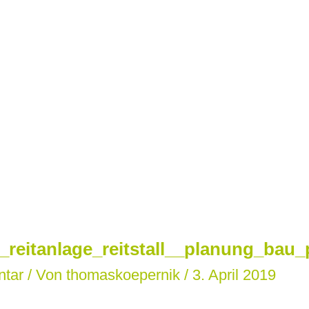
l_reitanlage_reitstall__planung_bau_
ntar
/ Von
thomaskoepernik
/
3. April 2019