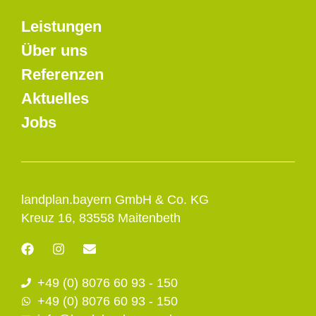
Leistungen
Über uns
Referenzen
Aktuelles
Jobs
landplan.bayern GmbH & Co. KG
Kreuz 16, 83558 Maitenbeth
F
I
E
a
n
n
c
s
v
+49 (0) 8076 60 93 - 150
e
t
e
b
a
l
+49 (0) 8076 60 93 - 150
o
g
o