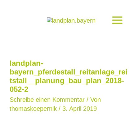
Zum
Inhalt
springen
landplan-
bayern_pferdestall_reitanlage_rei
tstall__planung_bau_plan_2018-
052-2
Schreibe einen Kommentar
/ Von
thomaskoepernik
/
3. April 2019