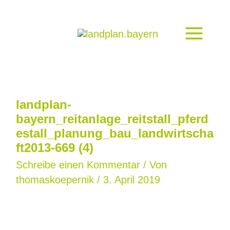
Zum
Inhalt
springen
landplan-
bayern_reitanlage_reitstall_pferd
estall_planung_bau_landwirtscha
ft2013-669 (4)
Schreibe einen Kommentar
/ Von
thomaskoepernik
/
3. April 2019