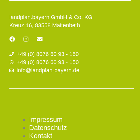
landplan.bayern GmbH & Co. KG
Kreuz 16, 83558 Maitenbeth
F
I
E
a
n
n
c
s
v
+49 (0) 8076 60 93 - 150
e
t
e
b
a
l
+49 (0) 8076 60 93 - 150
o
g
o
info@landplan-bayern.de
o
r
p
k
a
e
m
Impressum
Datenschutz
Kontakt