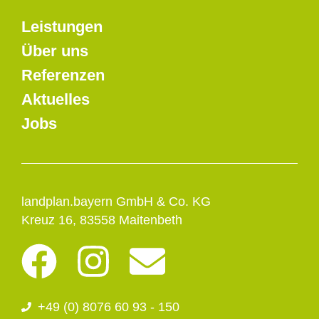
Leistungen
Über uns
Referenzen
Aktuelles
Jobs
landplan.bayern GmbH & Co. KG
Kreuz 16, 83558 Maitenbeth
F
I
E
a
n
n
+49 (0) 8076 60 93 - 150