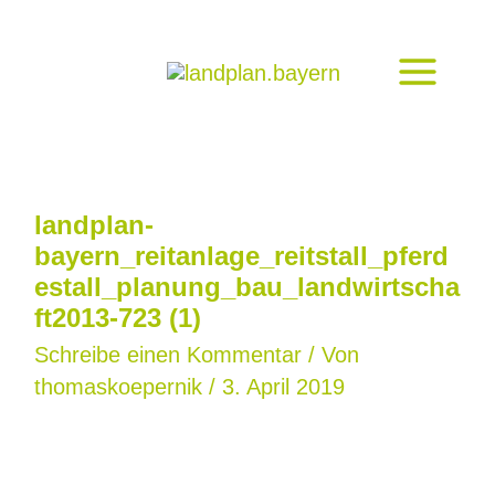
Zum
Inhalt
springen
landplan-
bayern_reitanlage_reitstall_pferd
estall_planung_bau_landwirtscha
ft2013-723 (1)
Schreibe einen Kommentar
/ Von
thomaskoepernik
/
3. April 2019