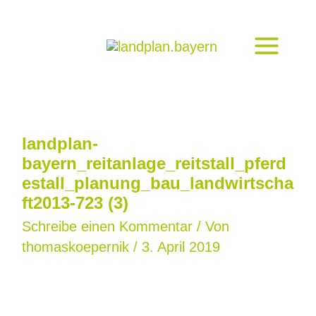
Zum
Inhalt
springen
landplan-
bayern_reitanlage_reitstall_pferd
estall_planung_bau_landwirtscha
ft2013-723 (3)
Schreibe einen Kommentar
/ Von
thomaskoepernik
/
3. April 2019