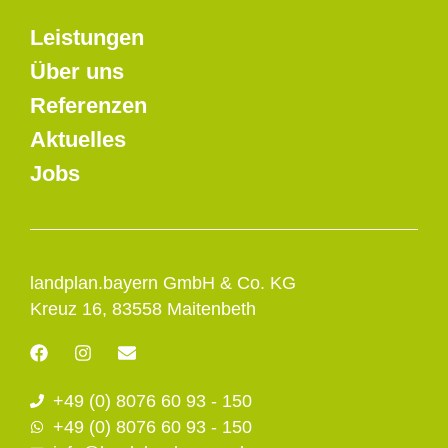
Leistungen
Über uns
Referenzen
Aktuelles
Jobs
landplan.bayern GmbH & Co. KG
Kreuz 16, 83558 Maitenbeth
F
I
E
a
n
n
c
s
v
+49 (0) 8076 60 93 - 150
e
t
e
b
a
l
+49 (0) 8076 60 93 - 150
o
g
o