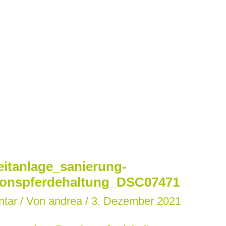
eitanlage_sanierung-
ionspferdehaltung_DSC07471
ntar
/ Von
andrea
/
3. Dezember 2021