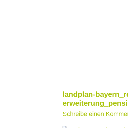
Zum
Inhalt
springen
landplan-bayern_r
erweiterung_pens
Schreibe einen Komme