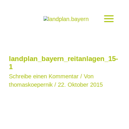
Zum
Inhalt
springen
landplan_bayern_reitanlagen_15-
1
Schreibe einen Kommentar
/ Von
thomaskoepernik
/
22. Oktober 2015