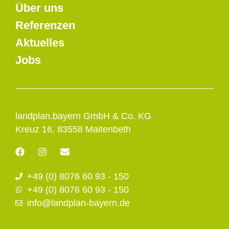
Über uns
Referenzen
Aktuelles
Jobs
landplan.bayern GmbH & Co. KG
Kreuz 16, 83558 Maitenbeth
F
I
E
a
n
n
c
s
v
+49 (0) 8076 60 93 - 150
e
t
e
b
a
l
+49 (0) 8076 60 93 - 150
o
g
o
info@landplan-bayern.de
o
r
p
k
a
e
m