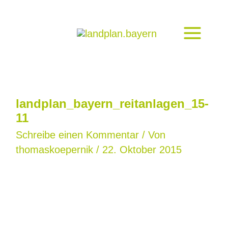
Zum
Inhalt
springen
landplan_bayern_reitanlagen_15-
11
Schreibe einen Kommentar
/ Von
thomaskoepernik
/
22. Oktober 2015