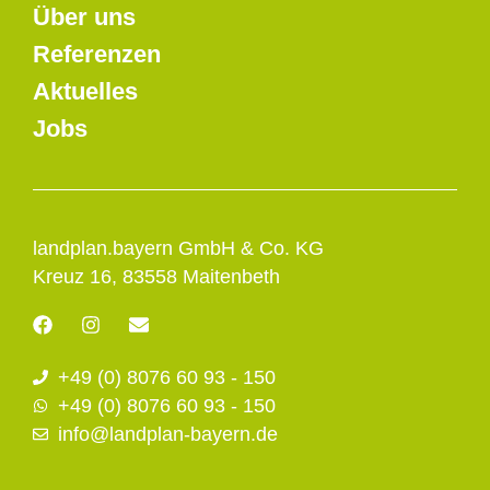
Über uns
Referenzen
Aktuelles
Jobs
landplan.bayern GmbH & Co. KG
Kreuz 16, 83558 Maitenbeth
F
I
E
a
n
n
c
s
v
+49 (0) 8076 60 93 - 150
e
t
e
b
a
l
+49 (0) 8076 60 93 - 150
o
g
o
info@landplan-bayern.de
o
r
p
k
a
e
m