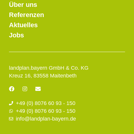
Über uns
Referenzen
Aktuelles
Jobs
landplan.bayern GmbH & Co. KG
Kreuz 16, 83558 Maitenbeth
F
I
E
a
n
n
c
s
v
+49 (0) 8076 60 93 - 150
e
t
e
b
a
l
+49 (0) 8076 60 93 - 150
o
g
o
info@landplan-bayern.de
o
r
p
k
a
e
m