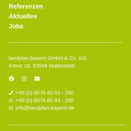
Referenzen
Aktuelles
Jobs
landplan.bayern GmbH & Co. KG
Kreuz 16, 83558 Maitenbeth
F
I
E
a
n
n
c
s
v
+49 (0) 8076 60 93 - 150
e
t
e
b
a
l
+49 (0) 8076 60 93 - 150
o
g
o
info@landplan-bayern.de
o
r
p
k
a
e
m