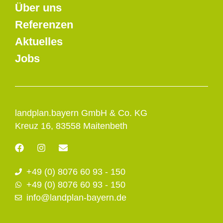
Über uns
Referenzen
Aktuelles
Jobs
landplan.bayern GmbH & Co. KG
Kreuz 16, 83558 Maitenbeth
F
I
E
a
n
n
c
s
v
+49 (0) 8076 60 93 - 150
e
t
e
b
a
l
+49 (0) 8076 60 93 - 150
o
g
o
info@landplan-bayern.de
o
r
p
k
a
e
m