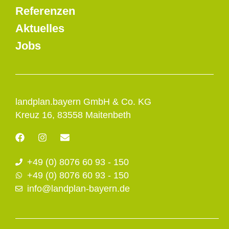
Referenzen
Aktuelles
Jobs
landplan.bayern GmbH & Co. KG
Kreuz 16, 83558 Maitenbeth
F
I
E
a
n
n
c
s
v
+49 (0) 8076 60 93 - 150
e
t
e
b
a
l
+49 (0) 8076 60 93 - 150
o
g
o
info@landplan-bayern.de
o
r
p
k
a
e
m