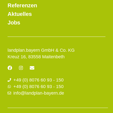
Referenzen
Aktuelles
Jobs
landplan.bayern GmbH & Co. KG
Kreuz 16, 83558 Maitenbeth
F
I
E
a
n
n
c
s
v
+49 (0) 8076 60 93 - 150
e
t
e
b
a
l
+49 (0) 8076 60 93 - 150
o
g
o
info@landplan-bayern.de
o
r
p
k
a
e
m