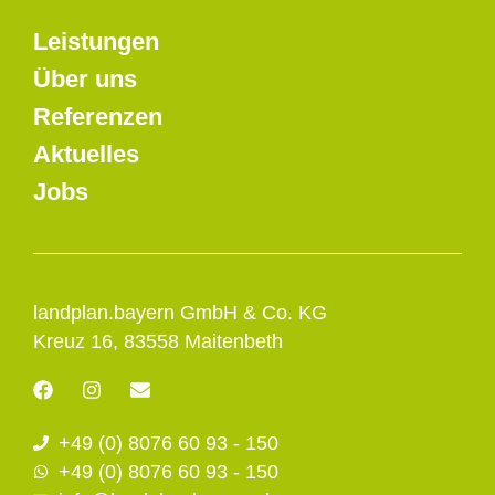
Leistungen
Über uns
Referenzen
Aktuelles
Jobs
landplan.bayern GmbH & Co. KG
Kreuz 16, 83558 Maitenbeth
F
I
E
a
n
n
c
s
v
+49 (0) 8076 60 93 - 150
e
t
e
b
a
l
+49 (0) 8076 60 93 - 150
o
g
o