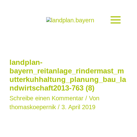
Zum
Inhalt
springen
landplan-
bayern_reitanlage_rindermast_m
utterkuhhaltung_planung_bau_la
ndwirtschaft2013-763 (8)
Schreibe einen Kommentar
/ Von
thomaskoepernik
/
3. April 2019