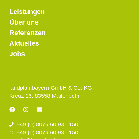
Leistungen
Über uns
Referenzen
Aktuelles
Jobs
landplan.bayern GmbH & Co. KG
Kreuz 16, 83558 Maitenbeth
F
I
E
a
n
n
c
s
v
+49 (0) 8076 60 93 - 150
e
t
e
b
a
l
+49 (0) 8076 60 93 - 150
o
g
o