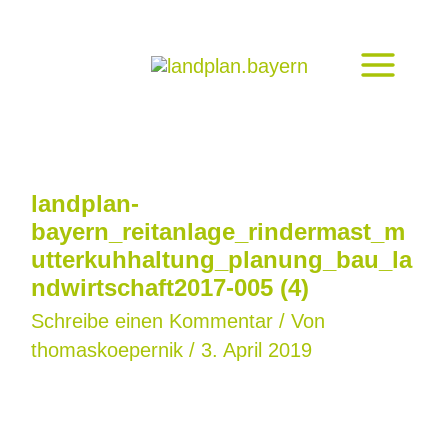
Zum
Inhalt
springen
landplan-
bayern_reitanlage_rindermast_m
utterkuhhaltung_planung_bau_la
ndwirtschaft2017-005 (4)
Schreibe einen Kommentar
/ Von
thomaskoepernik
/
3. April 2019