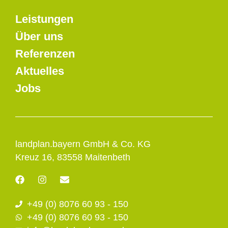
Leistungen
Über uns
Referenzen
Aktuelles
Jobs
landplan.bayern GmbH & Co. KG
Kreuz 16, 83558 Maitenbeth
F
I
E
a
n
n
c
s
v
+49 (0) 8076 60 93 - 150
e
t
e
b
a
l
+49 (0) 8076 60 93 - 150
o
g
o