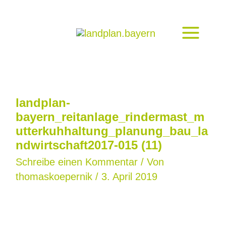
Zum
Inhalt
springen
landplan-
bayern_reitanlage_rindermast_m
utterkuhhaltung_planung_bau_la
ndwirtschaft2017-015 (11)
Schreibe einen Kommentar
/ Von
thomaskoepernik
/
3. April 2019