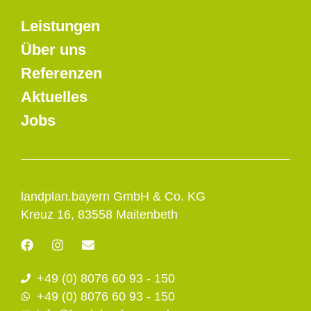
Leistungen
Über uns
Referenzen
Aktuelles
Jobs
landplan.bayern GmbH & Co. KG
Kreuz 16, 83558 Maitenbeth
F
I
E
a
n
n
c
s
v
+49 (0) 8076 60 93 - 150
e
t
e
b
a
l
+49 (0) 8076 60 93 - 150
o
g
o