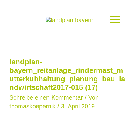
Zum
Inhalt
springen
landplan-
bayern_reitanlage_rindermast_m
utterkuhhaltung_planung_bau_la
ndwirtschaft2017-015 (17)
Schreibe einen Kommentar
/ Von
thomaskoepernik
/
3. April 2019