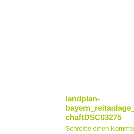
Zum
Inhalt
springen
landplan-
bayern_reitanlage
chaftDSC03275
Schreibe einen Komme