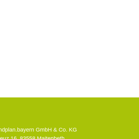
andplan.bayern GmbH & Co. KG
euz 16, 83558 Maitenbeth