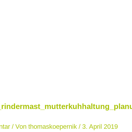
_rindermast_mutterkuhhaltung_plan
ntar
/ Von
thomaskoepernik
/
3. April 2019